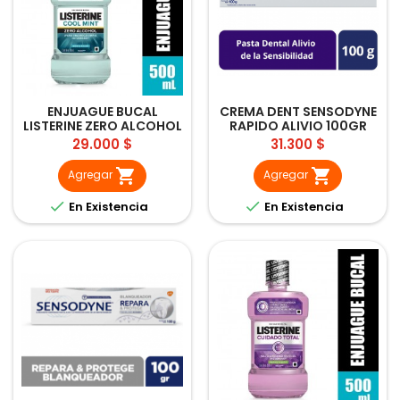
ENJUAGUE BUCAL
CREMA DENT SENSODYNE
LISTERINE ZERO ALCOHOL
RAPIDO ALIVIO 100GR
500ML
Precio
Precio
29.000 $
31.300 $


Agregar
Agregar


En Existencia
En Existencia