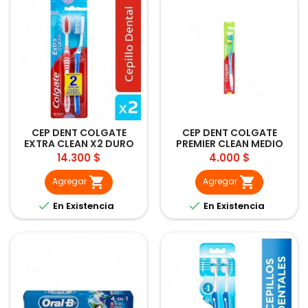
CEP DENT COLGATE
CEP DENT COLGATE
EXTRA CLEAN X2 DURO
PREMIER CLEAN MEDIO
1UND
Precio
Precio
14.300 $
4.000 $


Agregar
Agregar


En Existencia
En Existencia