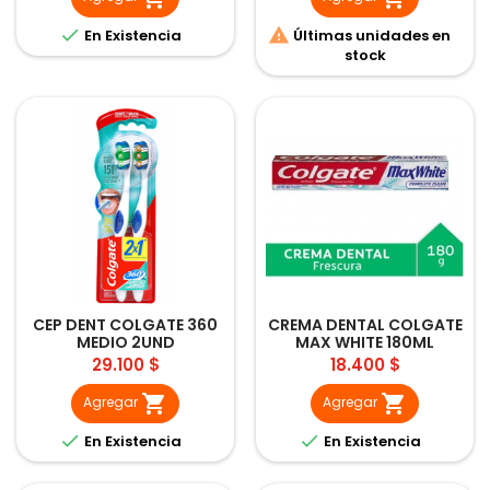


En Existencia
Últimas unidades en
stock
CEP DENT COLGATE 360
CREMA DENTAL COLGATE
MEDIO 2UND
MAX WHITE 180ML
Precio
Precio
29.100 $
18.400 $


Agregar
Agregar


En Existencia
En Existencia