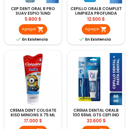
CEP DENT ORAL B PRO
CEPILLO ORALB COMPLET
SUAV ESPIO 1UND
LIMPIEZA PROFUNDA
2UND
Precio
Precio
5.800 $
12.500 $


Agregar
Agregar


En Existencia
En Existencia
CREMA DENT COLGATE
CREMA DENTAL ORALB
KISD MINIONS X 75 ML
100 66ML GTS CEPI IND
40S
Precio
Precio
17.000 $
33.600 $