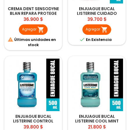
CREMA DENT SENSODYNE
ENJUAGUE BUCAL
BLAN REPARA PROTEGE
LISTERINE CUIDADO
100GR
TOTAL 500ML
Precio
Precio
36.900 $
39.700 $


Agregar
Agregar


Últimas unidades en
En Existencia
stock
ENJUAGUE BUCAL
ENJUAGUE BUCAL
LISTERINE CONTROL
LISTERINE COOL MINT
CALCULO 500ML
500ML
Precio
Precio
39.800 $
21.800 $