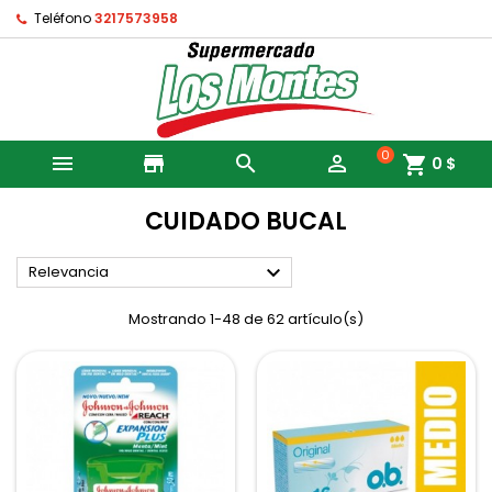
Teléfono
3217573958
0

store


shopping_cart
0 $
CUIDADO BUCAL

Relevancia
Mostrando 1-48 de 62 artículo(s)