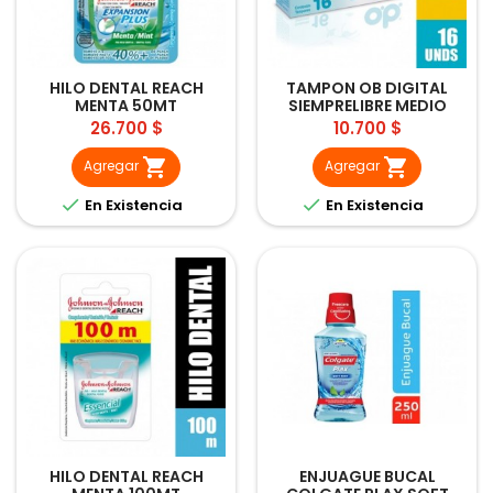
HILO DENTAL REACH
TAMPON OB DIGITAL
MENTA 50MT
SIEMPRELIBRE MEDIO
8UND
Precio
Precio
26.700 $
10.700 $


Agregar
Agregar


En Existencia
En Existencia
HILO DENTAL REACH
ENJUAGUE BUCAL