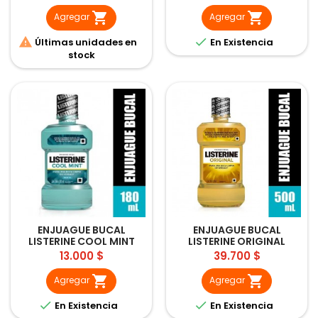


Agregar
Agregar


Últimas unidades en
En Existencia
stock
ENJUAGUE BUCAL
ENJUAGUE BUCAL
LISTERINE COOL MINT
LISTERINE ORIGINAL
180ML
500ML
Precio
Precio
13.000 $
39.700 $


Agregar
Agregar


En Existencia
En Existencia