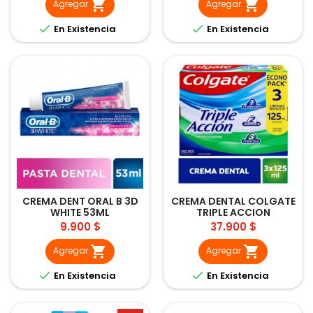


Agregar
Agregar


En Existencia
En Existencia
CREMA DENT ORAL B 3D
CREMA DENTAL COLGATE
WHITE 53ML
TRIPLE ACCION
3UNDX125CC
Precio
Precio
9.900 $
37.900 $


Agregar
Agregar


En Existencia
En Existencia