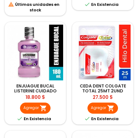


Últimas unidades en
En Existencia
stock
ENJUAGUE BUCAL
CEDA DENT COLGATE
LISTERINE CUIDADO
TOTAL 25MT 2UND
TOTAL 180ML
Precio
Precio
18.800 $
27.500 $


Agregar
Agregar


En Existencia
En Existencia