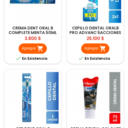
CREMA DENT ORAL B
CEPILLO DENTAL ORALB
COMPLETE MENTA 50ML
PRO ADVANC 5ACCIONES
2UND
Precio
Precio
3.800 $
25.100 $


Agregar
Agregar


En Existencia
En Existencia