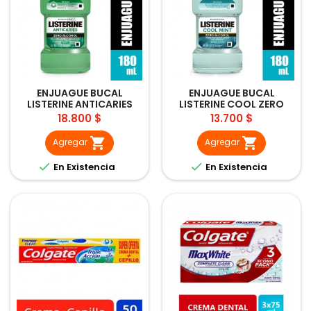
ENJUAGUE BUCAL
ENJUAGUE BUCAL
LISTERINE ANTICARIES
LISTERINE COOL ZERO
ZERO ALCOHOL 180ML
ALCOHOL 180ML
Precio
Precio
18.800 $
13.700 $


Agregar
Agregar


En Existencia
En Existencia