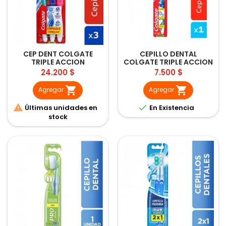
CEP DENT COLGATE
CEPILLO DENTAL
TRIPLE ACCION
COLGATE TRIPLE ACCION
WHITENING 3UND
MEDIO UND
Precio
Precio
24.200 $
7.500 $


Agregar
Agregar


Últimas unidades en
En Existencia
stock