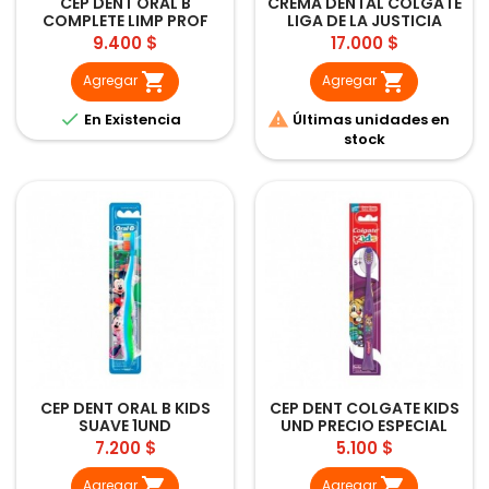
CEP DENT ORAL B
CREMA DENTAL COLGATE
COMPLETE LIMP PROF
LIGA DE LA JUSTICIA
MEDIO
75ML
Precio
Precio
9.400 $
17.000 $


Agregar
Agregar


En Existencia
Últimas unidades en
stock
CEP DENT ORAL B KIDS
CEP DENT COLGATE KIDS
SUAVE 1UND
UND PRECIO ESPECIAL
Precio
Precio
7.200 $
5.100 $


Agregar
Agregar