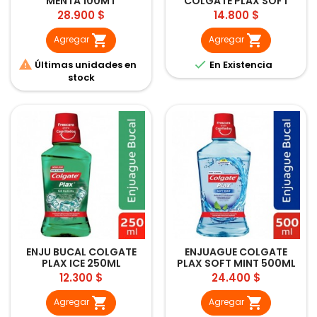
MENTA 100MT
COLGATE PLAX SOFT
MINT 250ML
Precio
Precio
28.900 $
14.800 $


Agregar
Agregar


Últimas unidades en
En Existencia
stock
ENJU BUCAL COLGATE
ENJUAGUE COLGATE
PLAX ICE 250ML
PLAX SOFT MINT 500ML
Precio
Precio
12.300 $
24.400 $


Agregar
Agregar