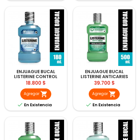
ENJUAGUE BUCAL
ENJUAGUE BUCAL
LISTERINE CONTROL
LISTERINE ANTICARIES
CALCULO 180ML
ZERO 500ML
Precio
Precio
18.800 $
39.700 $


Agregar
Agregar


En Existencia
En Existencia