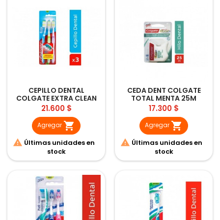
CEPILLO DENTAL
CEDA DENT COLGATE
COLGATE EXTRA CLEAN
TOTAL MENTA 25M
MEDIO 3UNDS
Precio
Precio
21.600 $
17.300 $


Agregar
Agregar


Últimas unidades en
Últimas unidades en
stock
stock