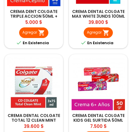
CREMA DENT COLGATE
CREMA DENTAL COLGATE
TRIPLE ACCION 50ML +
MAX WHITE 3UNDS 100ML
CEPILLO
Precio
Precio
5.000 $
39.800 $


Agregar
Agregar


En Existencia
En Existencia
CREMA DENTAL COLGATE
CREMA DENTAL COLGATE
TOTAL 12 CLEAN MINT
KIDS GEL SURTIDA 50ML
3UNDX75ML
Precio
Precio
39.600 $
7.500 $