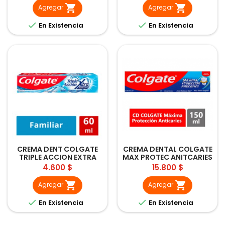


Agregar
Agregar


En Existencia
En Existencia
CREMA DENT COLGATE
CREMA DENTAL COLGATE
TRIPLE ACCION EXTRA
MAX PROTEC ANITCARIES
BLAN 60ML
150ML
Precio
Precio
4.600 $
15.800 $


Agregar
Agregar


En Existencia
En Existencia