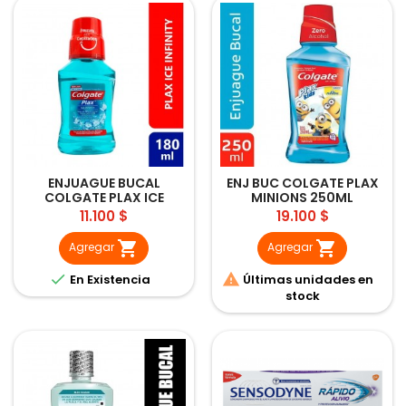
ENJUAGUE BUCAL
ENJ BUC COLGATE PLAX
COLGATE PLAX ICE
MINIONS 250ML
INFINITY 180 ML
Precio
Precio
11.100 $
19.100 $


Agregar
Agregar


En Existencia
Últimas unidades en
stock