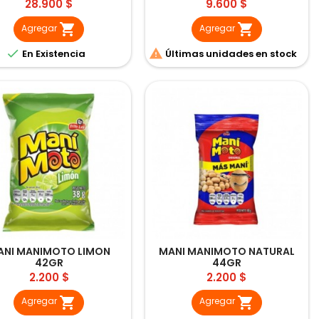
Precio
Precio
28.900 $
9.600 $


Agregar
Agregar


En Existencia
Últimas unidades en stock
ANI MANIMOTO LIMON
MANI MANIMOTO NATURAL
42GR
44GR
Precio
Precio
2.200 $
2.200 $


Agregar
Agregar