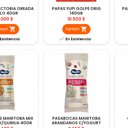
VICTORIA OREADA
PAPAS YUPI GOLPE ORIG
PA
LO 40GR
140GR
recio
Precio
.000 $
10.500 $


regar
Agregar

Existencia
En Existencia
 MANITOBA MIX
PASABOCAS MANITOBA
/QUINUA 40GR
ARANDANOS C/YOGURT
GRIEGO 30GR