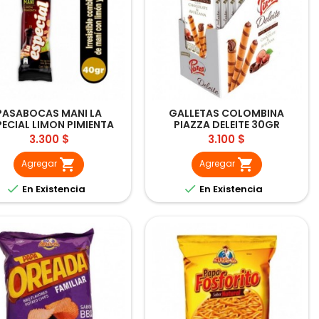
PASABOCAS MANI LA
GALLETAS COLOMBINA
PECIAL LIMON PIMIENTA
PIAZZA DELEITE 30GR
40GR
Precio
Precio
3.300 $
3.100 $


Agregar
Agregar


En Existencia
En Existencia