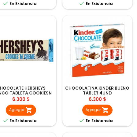


En Existencia
En Existencia
HOCOLATE HERSHEYS
CHOCOLATINA KINDER BUENO
NCO TABLETA COOKIESN
TABLET 4UND
CREME 43GR
Precio
Precio
6.300 $
6.300 $


Agregar
Agregar


En Existencia
En Existencia