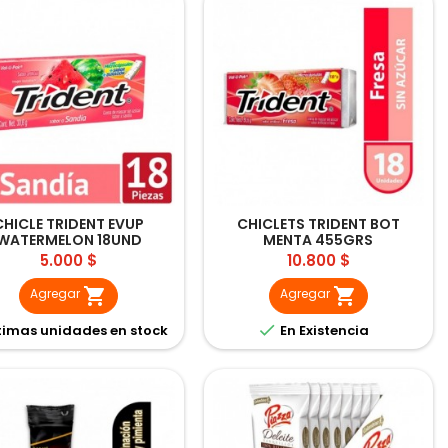
CHICLE TRIDENT EVUP
CHICLETS TRIDENT BOT
WATERMELON 18UND
MENTA 455GRS
Precio
Precio
5.000 $
10.800 $


Agregar
Agregar

timas unidades en stock
En Existencia