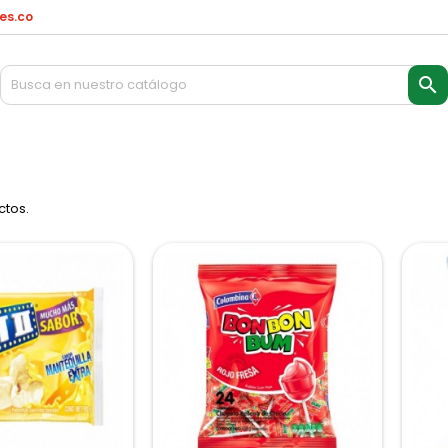
es.co

ctos.