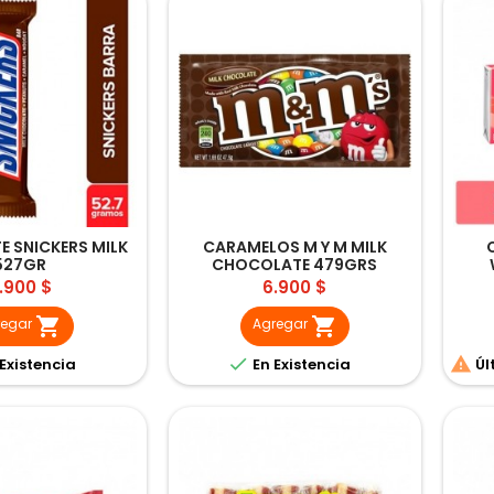
 SNICKERS MILK
CARAMELOS M Y M MILK
527GR
CHOCOLATE 479GRS
recio
Precio
.900 $
6.900 $


regar
Agregar


Existencia
En Existencia
Úl