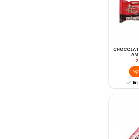
CHOCOLATE
AM
P
2
Ag

En 