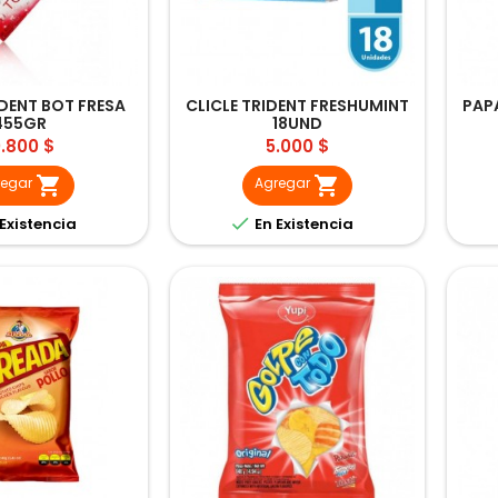
IDENT BOT FRESA
CLICLE TRIDENT FRESHUMINT
PAP
455GR
18UND
recio
Precio
0.800 $
5.000 $


regar
Agregar

Existencia
En Existencia