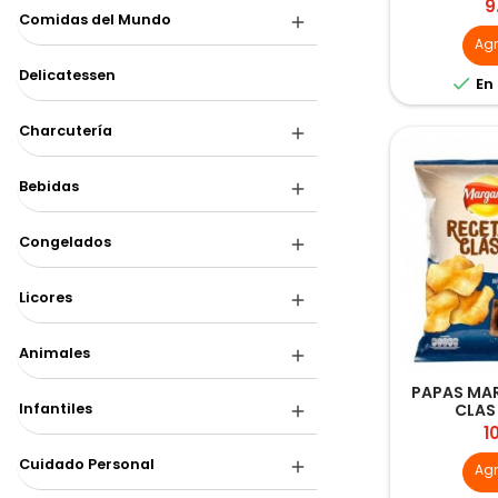
P
9
Comidas del Mundo
Ag
Delicatessen

En 
Charcutería
Bebidas
Congelados
Licores
Animales
PAPAS MA
CLAS
Infantiles
P
1
Cuidado Personal
Ag