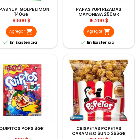
PAS YUPI GOLPE LIMON
PAPAS YUPI RIZADAS
140GR
MAYONESA 250GR
Precio
Precio
9.600 $
15.200 $


Agregar
Agregar


En Existencia
En Existencia
QUIPITOS POPS 8GR
CRISPETAS POPETAS
CARAMELO 6UND 266GR