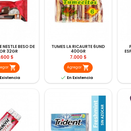
 NESTLE BESO DE
TUMES LA RICAURTE 6UND
OR 32GR
400GR
ES
recio
Precio
.600 $
7.000 $


regar
Agregar

Existencia
En Existencia