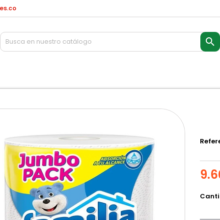
es.co

Refer
9.6
Cant