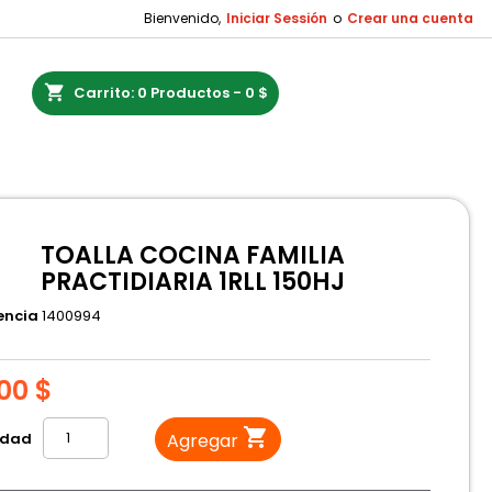
Bienvenido,
Iniciar Sessión
o
Crear una cuenta
shopping_cart
Carrito:
0
Productos - 0 $
TOALLA COCINA FAMILIA
PRACTIDIARIA 1RLL 150HJ
encia
1400994
00 $

idad
Agregar