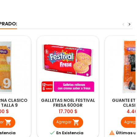
PRADO:
<
>
RNA CLASICO
GALLETAS NOEL FESTIVAL
GUANTE ET
TALLA 9
FRESA 600GR
CLASI
cio
Precio
Prec
00 $
17.700 $
4.4


ar
Agregar
Agreg


istencia
En Existencia
Últimas u