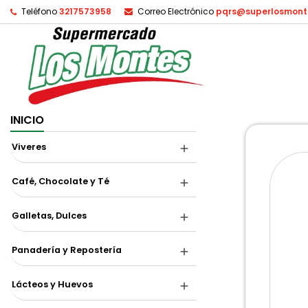
Teléfono
3217573958
Correo Electrónico
pqrs@superlosmont
INICIO
Viveres
Café, Chocolate y Té
Galletas, Dulces
Panadería y Repostería
Lácteos y Huevos