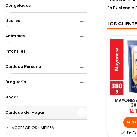
Congelados
En Existencia
Licores
LOS CLIENT
Animales
Infantiles
Cuidado Personal
Droguería
Hogar
MAYONESA
38
Pre
14.
Cuidado del Hogar
Agre
ACCESORIOS LIMPIEZA

En Ex