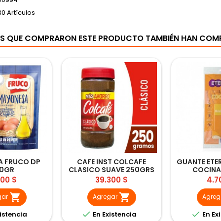
30 Artículos
ES QUE COMPRARON ESTE PRODUCTO TAMBIÉN HAN COM
 FRUCO DP
CAFE INST COLCAFE
GUANTE ETE
0GR
CLASICO SUAVE 250GRS
COCINA 
cio
Precio
Pre
100 $
39.300 $
4.7


gar
Agregar
Agreg


istencia
En Existencia
En Ex