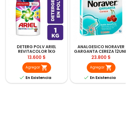
DETERG POLV ARIEL
ANALGESICO NORAVER
REVITACOLOR 1KG
GARGANTA CEREZA 12UND
Precio
Precio
13.600 $
23.800 $


Agregar
Agregar


En Existencia
En Existencia